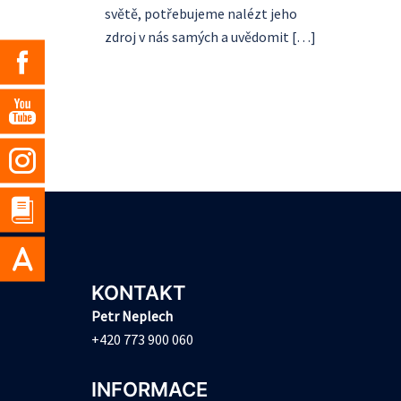
světě, potřebujeme nalézt jeho
zdroj v nás samých a uvědomit […]
KONTAKT
Petr Neplech
+420 773 900 060
INFORMACE