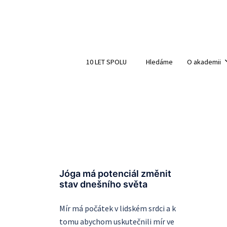
Skip
to
Search
content
10 LET SPOLU
Hledáme
O akademii
Jóga má potenciál změnit
stav dnešního světa
Mír má počátek v lidském srdci a k
tomu abychom uskutečnili mír ve