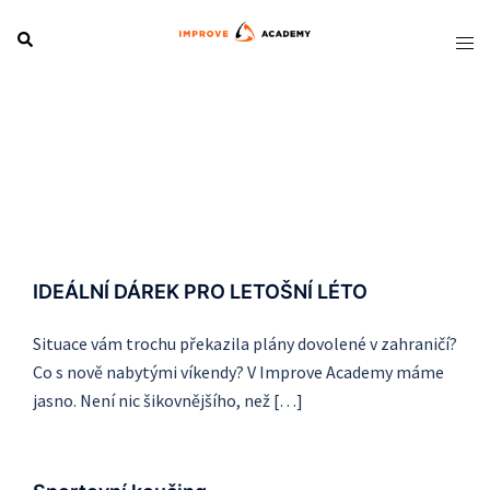
Skip
Search
Tog
to
men
content
IDEÁLNÍ DÁREK PRO LETOŠNÍ LÉTO
Situace vám trochu překazila plány dovolené v zahraničí?
Co s nově nabytými víkendy? V Improve Academy máme
jasno. Není nic šikovnějšího, než […]